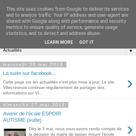
This site uses cookies from Google to deliver its services
and to analyze traffic. Your IP address and user-agent are
shared with Google along with performance and security
metrics to ensure quality of service, generate usage
statistics, and to detect and address abuse.
▼
LEARN MORE
GOT IT
▼
mercredi 30 mai 2018
La suite sur facebook...
›
Cette page sur les actualités n'est plus mise à jour. Le site
Villecresnois continue régulièrement de partager des
informations sur Vi...
dimanche 27 mai 2018
Avenir de l'école ESPOIR
AUTISME (suite)
›
Dès le 3 mai, nous vous avons rendu compte de
la décision du maire de laisser mourir l'école