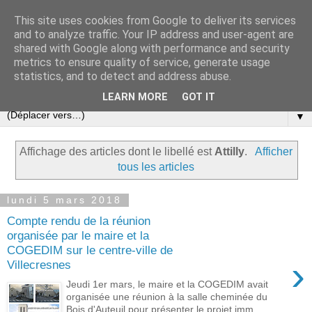
This site uses cookies from Google to deliver its services
and to analyze traffic. Your IP address and user-agent are
shared with Google along with performance and security
metrics to ensure quality of service, generate usage
statistics, and to detect and address abuse.
▼
LEARN MORE
GOT IT
▼
Affichage des articles dont le libellé est
Attilly
.
Afficher
tous les articles
lundi 5 mars 2018
Compte rendu de la réunion
organisée par le maire et la
COGEDIM sur le centre-ville de
›
Villecresnes
Jeudi 1er mars, le maire et la COGEDIM avait
organisée une réunion à la salle cheminée du
Bois d'Auteuil pour présenter le projet imm...