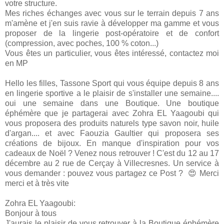
votre structure.
Mes riches échanges avec vous sur le terrain depuis 7 ans
m'amène et j'en suis ravie à développer ma gamme et vous
proposer de la lingerie post-opératoire et de confort
(compression, avec poches, 100 % coton...)
Vous êtes un particulier, vous êtes intéressé, contactez moi
en MP
Hello les filles, Tassone Sport qui vous équipe depuis 8 ans
en lingerie sportive a le plaisir de s'installer une semaine....
oui une semaine dans une Boutique. Une boutique
éphémère que je partagerai avec Zohra EL Yaagoubi qui
vous proposera des produits naturels type savon noir, huile
d'argan.... et avec Faouzia Gaultier qui proposera ses
créations de bijoux. En manque d'inspiration pour vos
cadeaux de Noël ? Venez nous retrouver ! C'est du 12 au 17
décembre au 2 rue de Cerçay à Villecresnes. Un service à
vous demander : pouvez vous partagez ce Post ? 😍 Merci
merci et à très vite
Zohra EL Yaagoubi:
Bonjour à tous
J'aurais le plaisir de vous retrouver à la Boutique éphémère