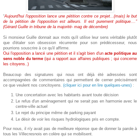
“
Aujourd'hui l'opposition lance une pétition contre ce projet...(mais) le but
de la pétition de l'opposition est ailleurs. Il est purement politique....”
(Gérard Guille in tribune de la majorité- mag de décembre)
Si monsieur Guille donnait aux mots qu'il utilise leur sens véritable plutôt
que d'étaler son obsession récurrente pour son prédécesseur, nous
pourrions souscrire à ce qu'il affirme.
Oui l'opposition a lancé une pétition et
il s'agit bien d'un
acte politique au
sens noble du terme
(qui a rapport aux affaires publiques ; qui concerne
les citoyens..)
Beaucoup des signatures qui nous ont déjà été adressées sont
accompagnées de commentaires qui permettent de cerner précisément
ce que veulent nos concitoyens.
(cliquer ici pour en lire quelques-unes)
:
Une concertation avec les habitants avant toute décision
Le refus d'un aménagement qui ne serait pas en harmonie avec le
centre-ville actuel
Le rejet du principe même de parking payant
Le désir de voir les risques hydrologiques pris en compte.
Pour nous, il n'y avait pas de meilleure réponse que de donner la parole à
tous les Villecresnois en colère qui se mobilisent.