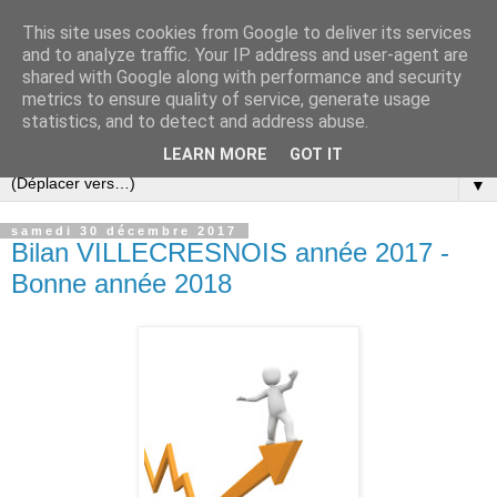
This site uses cookies from Google to deliver its services
and to analyze traffic. Your IP address and user-agent are
shared with Google along with performance and security
metrics to ensure quality of service, generate usage
statistics, and to detect and address abuse.
▼
LEARN MORE
GOT IT
▼
samedi 30 décembre 2017
Bilan VILLECRESNOIS année 2017 -
Bonne année 2018