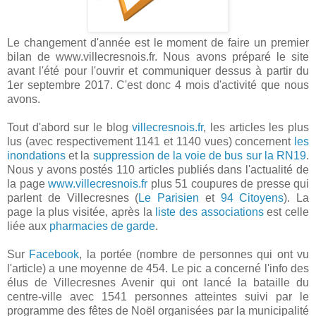
Le changement d'année est le moment de faire un premier
bilan de www.villecresnois.fr. Nous avons préparé le site
avant l'été pour l'ouvrir et communiquer dessus à partir du
1er septembre 2017. C'est donc 4 mois d'activité que nous
avons.
Tout d'abord sur le blog
villecresnois.fr
, les articles les plus
lus (avec respectivement 1141 et 1140 vues) concernent
les
inondations
et la
suppression de la voie de bus sur la RN19
.
Nous y avons postés 110 articles publiés dans l'actualité de
la page
www.villecresnois.fr
plus 51 coupures de presse qui
parlent de Villecresnes (
Le Parisien
et
94 Citoyens
). La
page la plus visitée, après la
liste des associations
est celle
liée aux
pharmacies de garde
.
Sur
Facebook
, la portée (nombre de personnes qui ont vu
l'article) a une moyenne de 454. Le pic a concerné l'info des
élus de Villecresnes Avenir qui ont lancé la bataille du
centre-ville avec 1541 personnes atteintes suivi par le
programme des fêtes de Noël organisées par la municipalité