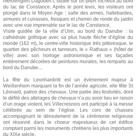
mérovingien Dagobert I, située sur un piton rocheux au bord
du lac de Constance. Après le pont levis, les visiteurs ont
plongé dans le Moyen Age : salle des armes, hallebardes,
armures et cuirasses, fresques et chemin de ronde du jardin
avec une vue imprenable sur le lac de Constance.
Visite guidée de la ville d’Ulm, au bord du Danube : la
cathédrale gothique avec sa plus haute flèche d’église du
monde (162 m), le centre-ville historique très pittoresque, le
quartier des pêcheurs et tanneurs, le « Rathaus » (hôtel de
ville) avec son horloge astronomique et ses façades
entièrement décorées de peintures murales, les remparts au
bord du Danube…
La fête du Leonhardiritt est un évènement majeur à
Weißenhorn marquant la fin de l’année agricole, elle fête St
Léonard, patron des chevaux. Une partie des festivités, dont
le défilé des attelages de chevaux n’a pu avoir lieu en raison
d’un orage violent, les Villecresnois ont participé à la messe
célébrée au sein de l’église. Les cors de chasses
accompagnant le déroulement de la cérémonie religieuse
ont résonné dans le choeur majestueux de cet édifice
comptant parmi les monuments chrétiens les plus importants
du XIXe siècle.