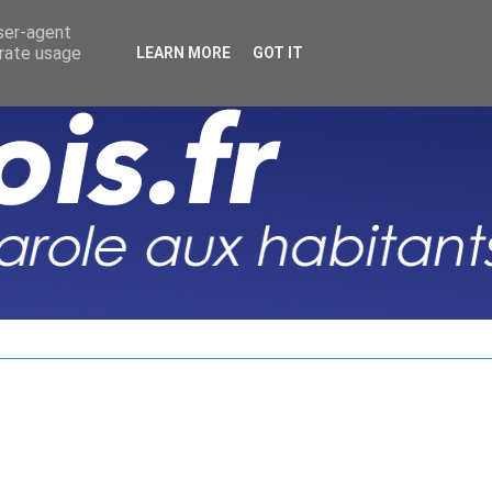
user-agent
erate usage
LEARN MORE
GOT IT