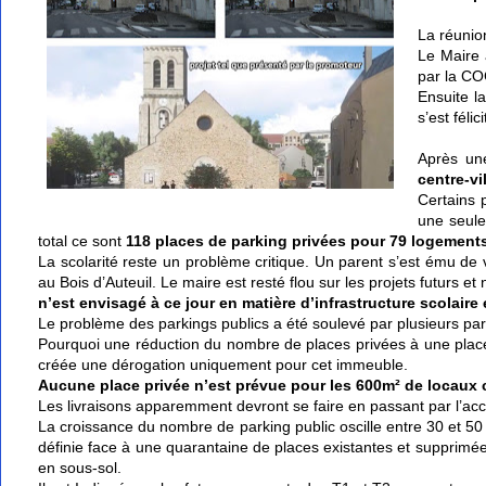
La réunio
Le Maire 
par la CO
Ensuite l
s’est féli
Après une
centre-vi
Certains 
une seule
total ce sont
118 places de parking privées pour 79 logement
La scolarité reste un problème critique. Un parent s’est ému de
au Bois d’Auteuil. Le maire est resté flou sur les projets futurs 
n’est envisagé à ce jour en matière d’infrastructure scolair
Le problème des parkings publics a été soulevé par plusieurs par
Pourquoi une réduction du nombre de places privées à une place
créée une dérogation uniquement pour cet immeuble.
Aucune place privée n’est prévue pour les 600m² de locau
Les livraisons apparemment devront se faire en passant par l’ac
La croissance du nombre de parking public oscille entre 30 et 50 
définie face à une quarantaine de places existantes et supprimées 
en sous-sol.