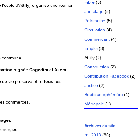
Fibre
(5)
l'école d'Attilly) organise une réunion
Jumelage
(5)
Patrimoine
(5)
Circulation
(4)
Commercant
(4)
Emploi
(3)
Attilly
(2)
tre commune.
Construction
(2)
isation signée Cogedim et Akera.
Contribution Facebook
(2)
 de vie préservé offre
tous les
Justice
(2)
Boutique éphémère
(1)
t les commerces.
Métropole
(1)
sager.
Archives du site
'énergies.
▼
2018
(86)