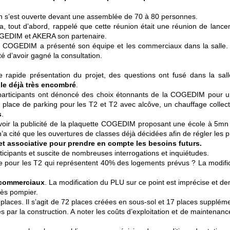
n s’est ouverte devant une assemblée de 70 à 80 personnes.
a, tout d’abord, rappelé que cette réunion était une réunion de lance
GEDIM et AKERA son partenaire.
a COGEDIM a présenté son équipe et les commerciaux dans la salle. E
cité d’avoir gagné la consultation.
 rapide présentation du projet, des questions ont fusé dans la sal
lle déjà très encombré
.
participants ont dénoncé des choix étonnants de la COGEDIM pour u
 place de parking pour les T2 et T2 avec alcôve, un chauffage collect
s
.
 voir la publicité de la plaquette COGEDIM proposant une école à 5mn 
et n’a cité que les ouvertures de classes déjà décidées afin de régler l
e et associative pour prendre en compte les besoins futurs.
ticipants et suscite de nombreuses interrogations et inquiétudes.
 pour les T2 qui représentent 40% des logements prévus ? La modifica
x commerciaux
. La modification du PLU sur ce point est imprécise et de
cès pompier.
places. Il s’agit de 72 places créées en sous-sol et 17 places suppléme
par la construction. A noter les coûts d’exploitation et de maintenance