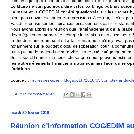
Il est Indiqué que les futurs occupants des T1 et T2 pourront se 
Le Maire ne sait pas nous dire si les parkings publics seront
Le maire et la COGEDIM ont été questionnés sur les risques hy
n’ont pas convaincu par leurs imprécisions. A ce jour, il, n’est p
Pas de réponse sur les nuisances occasionnées par le restaurant 
Nous avons appris en réunion que
l’aménagement de la place 
devra également prendre en charge la création d’un ascenseur P
En fin de réunion un habitant a fait remarquer qu’il n’y avait pa
notamment sur le budget global de l’opération pour la commune.
publique sur le projet du centre-ville. Il a refusé catégoriquement
Sur l’aspect financier la seule chose que nous pouvons estimer, c
les autres éléments financiers nous sommes face à une opa
l’addition.
Source :
villecresnes-avenir.blogspot.fr/2018/03/compte-rendu-d
Aucun commentaire:
mardi 20 février 2018
Réunion d'information COGEDIM sur l