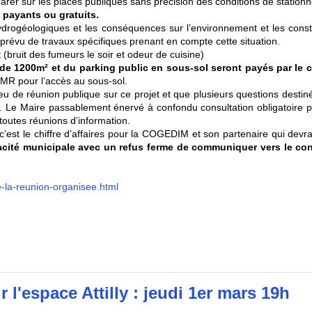
garer sur les places publiques sans précision des conditions de station
 payants ou gratuits.
drogéologiques et les conséquences sur l’environnement et les const
as prévu de travaux spécifiques prenant en compte cette situation.
(bruit des fumeurs le soir et odeur de cuisine)
de 1200m² et du parking public en sous-sol seront payés par le c
MR pour l’accès au sous-sol.
s eu de réunion publique sur ce projet et que plusieurs questions desti
 Le Maire passablement énervé à confondu consultation obligatoire p
 toutes réunions d’information.
’est le chiffre d’affaires pour la COGEDIM et son partenaire qui devrai
cité municipale avec un refus ferme de communiquer vers le con
e-la-reunion-organisee.html
'espace Attilly : jeudi 1er mars 19h