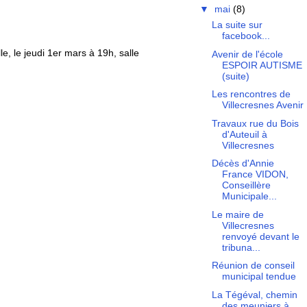
▼
mai
(8)
La suite sur
facebook...
e, le jeudi 1er mars à 19h, salle
Avenir de l'école
ESPOIR AUTISME
(suite)
Les rencontres de
Villecresnes Avenir
Travaux rue du Bois
d'Auteuil à
Villecresnes
Décès d'Annie
France VIDON,
Conseillère
Municipale...
Le maire de
Villecresnes
renvoyé devant le
tribuna...
Réunion de conseil
municipal tendue
La Tégéval, chemin
des meuniers à