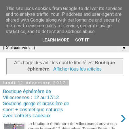
This site uses cookies from Google to deliver its services
and to analyze traffic. Your IP address and user-agent are
shared with Google along with performance and security
metrics to ensure quality of service, generate usage
statistics, and to detect and address abuse.
▼
LEARN MORE
GOT IT
▼
Affichage des articles dont le libellé est
Boutique
éphémère
.
Afficher tous les articles
lundi 11 décembre 2017
Boutique éphémère de
Villecresnes : 12 au 17/12
Soutiens-gorge et brassière de
sport + cosmétique naturels
›
avec coffrets cadeaux
La boutique éphémère de Villecresnes ouvre ses
portes le mardi 12 décembre. TassoneSport : Je