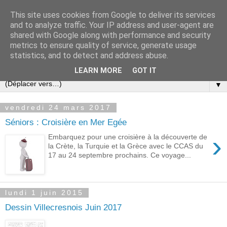
This site uses cookies from Google to deliver its services
and to analyze traffic. Your IP address and user-agent are
shared with Google along with performance and security
metrics to ensure quality of service, generate usage
statistics, and to detect and address abuse.
▼
LEARN MORE
GOT IT
▼
vendredi 24 mars 2017
Séniors : Croisière en Mer Egée
›
Embarquez pour une croisière à la découverte de
la Crète, la Turquie et la Grèce avec le CCAS du
17 au 24 septembre prochains. Ce voyage...
lundi 1 juin 2015
Dessin Villecresnois Juin 2017